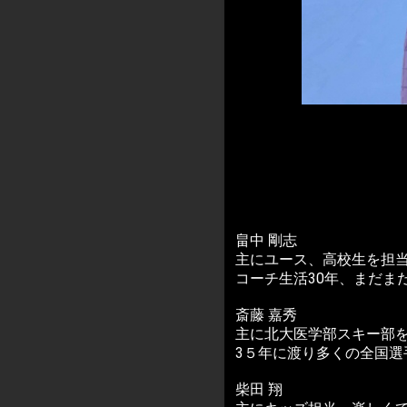
畠中 剛志
主にユース、高校生を担
コーチ生活30年、まだま
斎藤 嘉秀
主に北大医学部スキー部
3５年に渡り多くの全国
柴田 翔